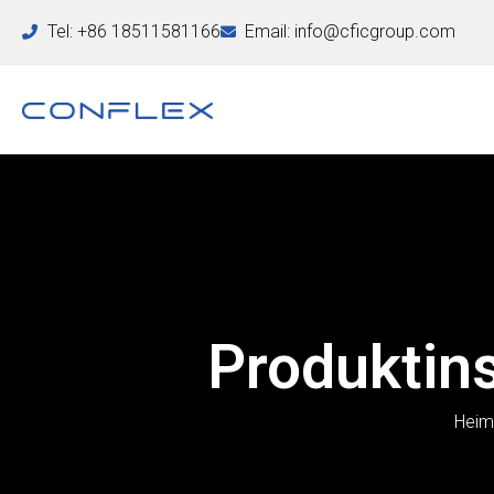
Tel: +86 18511581166
Email: info@cficgroup.com
Produktin
Hei