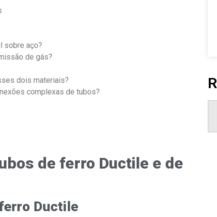
s
il sobre aço?
smissão de gás?
R
sses dois materiais?
conexões complexas de tubos?
ubos de ferro Ductile e de
ferro Ductile