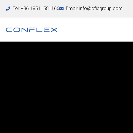
Tel: +86 18511581166
Email: info@cficgroup.com