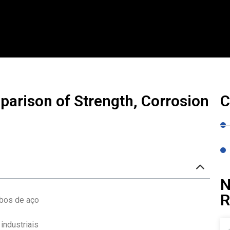
mparison of Strength, Corrosion
C
N
R
ubos de aço
industriais