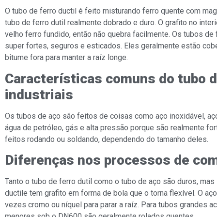
O tubo de ferro ductil é feito misturando ferro quente com ma
tubo de ferro dutil realmente dobrado e duro. O grafito no in
velho ferro fundido, então não quebra facilmente. Os tubos de
super fortes, seguros e esticados. Eles geralmente estão cob
bitume fora para manter a raíz longe.
Características comuns do tubo 
industriais
Os tubos de aço são feitos de coisas como aço inoxidável, aço
água de petróleo, gás e alta pressão porque são realmente fo
feitos rodando ou soldando, dependendo do tamanho deles.
Diferenças nos processos de com
Tanto o tubo de ferro dutil como o tubo de aço são duros, mas 
ductile tem grafito em forma de bola que o torna flexível. O a
vezes cromo ou níquel para parar a raíz. Para tubos grandes 
menores sob o DN600 são geralmente rolados quentes.