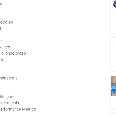
ão
etróleo
t
e
de aço
 a longo prazo
de
ndustriais
tituições
ande escala
Performance Metrics