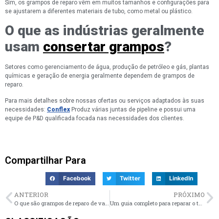
Sim, os grampos de reparo vêm em muitos tamanhos e configurações para
se ajustarem a diferentes materiais de tubo, como metal ou plástico.
O que as indústrias geralmente
usam
consertar grampos
?
Setores como gerenciamento de água, produção de petróleo e gás, plantas
químicas e geração de energia geralmente dependem de grampos de
reparo.
Para mais detalhes sobre nossas ofertas ou serviços adaptados às suas
necessidades:
Conflex
Produz várias juntas de pipeline e possui uma
equipe de P&D qualificada focada nas necessidades dos clientes.
Compartilhar Para
Facebook
Twitter
LinkedIn
ANTERIOR
PRÓXIMO
O que são grampos de reparo de vazamentos de flange e como eles interrompem os vazamentos da junta?
Um guia completo para reparar o tubo de grampo