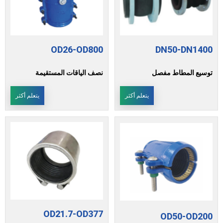
OD26-OD800
DN50-DN1400
توسيع المطاط مفصل
نصف الياقات المستقيمة
يتعلم أكثر
يتعلم أكثر
OD21.7-OD377
OD50-OD200