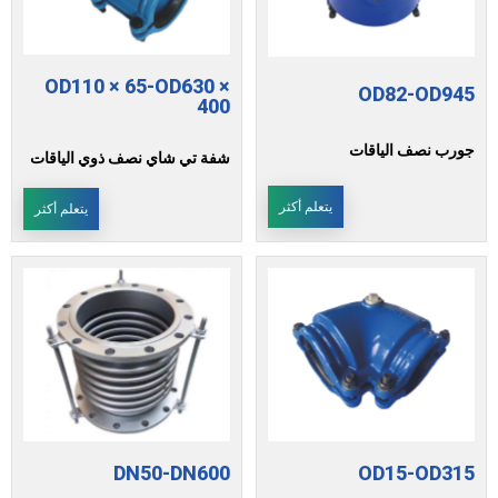
OD110 × 65-OD630 ×
OD82-OD945
400
جورب نصف الياقات
شفة تي شاي نصف ذوي الياقات
يتعلم أكثر
يتعلم أكثر
DN50-DN600
OD15-OD315