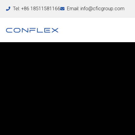
Tel: +86 18511581166
Email: info@cficgroup.com