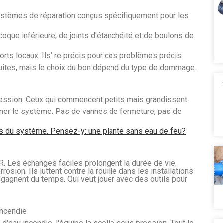
ystèmes de réparation conçus spécifiquement pour les
coque inférieure, de joints d'étanchéité et de boulons de
orts locaux. Ils’ re précis pour ces problèmes précis.
 fuites, mais le choix du bon dépend du type de dommage.
ession. Ceux qui commencent petits mais grandissent.
fermer le système. Pas de vannes de fermeture, pas de
nnes du système. Pensez-y: une plante sans eau de feu?
Les échanges faciles prolongent la durée de vie.
ion. Ils luttent contre la rouille dans les installations
 gagnent du temps. Qui veut jouer avec des outils pour
incendie
e d'eau incendie, l'équipe la scelle sous pression. Tout le