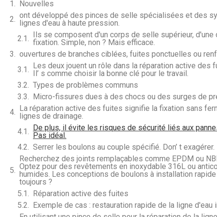
Nouvelles
ont développé des pinces de selle spécialisées et des s
lignes d'eau à haute pression.
Ils se composent d'un corps de selle supérieur, d'une 
fixation. Simple, non ? Mais efficace.
ouvertures de branches ciblées, fuites ponctuelles ou renf
Les deux jouent un rôle dans la réparation active des
Il’ s comme choisir la bonne clé pour le travail.
Types de problèmes communs
Micro-fissures dues à des chocs ou des surges de pr
La réparation active des fuites signifie la fixation sans 
lignes de drainage.
De plus, il évite les risques de sécurité liés aux pa
Pas idéal.
Serrer les boulons au couple spécifié. Don’ t exagérer.
Recherchez des joints remplaçables comme EPDM ou NBR. 
Optez pour des revêtements en inoxydable 316L ou anticorros
humides. Les conceptions de boulons à installation rapide
toujours ?
Réparation active des fuites
Exemple de cas : restauration rapide de la ligne d'eau 
En utilisant une pince de selle pour la réparation de la lign