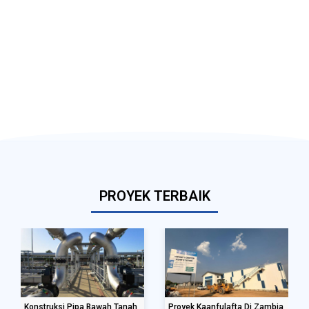
PROYEK TERBAIK
Konstruksi Pipa Bawah Tanah
Proyek Kaanfulafta Di Zambia
Proy