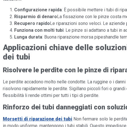
Configurazione rapida
: È possibile mettere i tubi di ri
Risparmio di denaro
La fissazione con le pinze costa men
Recupero rapido
Le riparazioni sono veloci. Le aziende 
Funziona con molti tubi
: Le pinze si adattano a tubi in 
Lunga durata
: Buona riparazione morsa pipeshandle tem
Applicazioni chiave delle soluzioni
dei tubi
Risolvere le perdite con le pinze di ripar
Le perdite accadono molto nelle condotte. La ruggine o i danni 
risolvono rapidamente le perdite. Sigillano piccoli fori o grandi
flessibilità li rende ottimi per tutti i tipi di perdite.
Rinforzo dei tubi danneggiati con soluzi
Morsetti di riparazione dei tubi
Non fermare solo le perdite.
in modo uniforme, mantengono i tubi stabili. Questo impedisce u