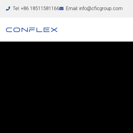
Tel: +86 18511581166
Email: info@cficgroup.com