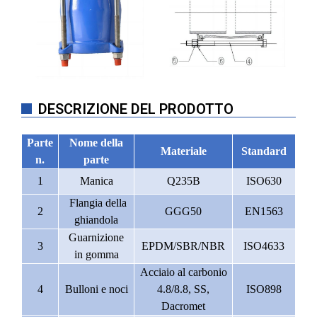
DESCRIZIONE DEL PRODOTTO
Parte
Nome della
Materiale
Standard
n.
parte
1
Manica
Q235B
ISO630
Flangia della
2
GGG50
EN1563
ghiandola
Guarnizione
3
EPDM/SBR/NBR
ISO4633
in gomma
Acciaio al carbonio
4
Bulloni e noci
4.8/8.8, SS,
ISO898
Dacromet