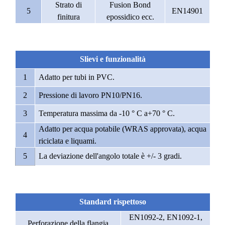
Strato di
Fusion Bond
5
EN14901
finitura
epossidico ecc.
Slievi e funzionalità
1
Adatto per tubi in PVC.
2
Pressione di lavoro PN10/PN16.
3
Temperatura massima da -10 ° C a+70 ° C.
Adatto per acqua potabile (WRAS approvata), acqua
4
riciclata e liquami.
5
La deviazione dell'angolo totale è +/- 3 gradi.
Standard rispettoso
EN1092-2, EN1092-1,
Perforazione della flangia