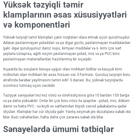
Yüksək təzyiqli təmir
klamplarının əsas xüsusiyyətləri
və komponentləri
Yüksək təzyiqli təmir klempləri çətin noqtaları idarə etmək üçün qurulmuşdur.
Adətən paslanmayan poladdan və ya digər güclü, paslanmayan maddələrdən
gəlir. Əgər quruluşunuz dəniz suyu, kimyəvi maddələr və s. kimi çox sərt
şeylərlə üzləşirsə, ağıllı seçim paslanmayan polad, mis və ya PVC kimi
paslanmayan materiallardan hazırlanmış bir sıçaqdır.
İnşaatda bu sıxışların boruya uyğun olan möhkəm boltlar və kauçuk kimi
möhürləri olan möhkəm bir əsas hissəsi var; S forması. Quruluş təzyiqin boru
ətrafında bərabər yayılmasını təmin edir’ S dairəsi. Bu, yüksək təzyiqlərdə
sızıntısız tutmaq üçün vacibdir.
Təziyyət səviyyələri tez-tez növü və istehsalçısına görə 10 bardan 150 barğa
və ya daha yüksəkdir. Onlar bir çox boru növü ilə işləyirlər - polad, mis, döküm
dəmir və hətta PVC - və kiçik ev xəttlərindən böyük zavod şəbəkələrinə qədər
ölçüləri. Klamplar hər cür ölçüdə gəlir. Yanlış seçmək pis düzəlişlərə səbəb ola
bilər. Bəzi cəhətlərdən, hətta daha çox zərərərə səbəb ola bilər.
Sənayelərdə ümumi tətbiqlər