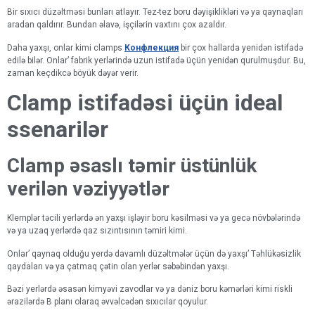
Bir sıxıcı düzəltməsi bunları atlayır. Tez-tez boru dəyişiklikləri və ya qaynaqları
aradan qaldırır. Bundan əlavə, işçilərin vaxtını çox azaldır.
Daha yaxşı, onlar kimi clamps
Конфлекция
bir çox hallarda yenidən istifadə
edilə bilər. Onlar’ fabrik yerlərində uzun istifadə üçün yenidən qurulmuşdur. Bu,
zaman keçdikcə böyük dəyər verir.
Clamp istifadəsi üçün ideal
ssenarilər
Clamp əsaslı təmir üstünlük
verilən vəziyyətlər
Klemplər təcili yerlərdə ən yaxşı işləyir boru kəsilməsi və ya gecə növbələrində
və ya uzaq yerlərdə qaz sızıntısının təmiri kimi.
Onlar’ qaynaq olduğu yerdə davamlı düzəltmələr üçün də yaxşı’ Təhlükəsizlik
qaydaları və ya çatmaq çətin olan yerlər səbəbindən yaxşı.
Bəzi yerlərdə əsasən kimyəvi zavodlar və ya dəniz boru kəmərləri kimi riskli
ərazilərdə B planı olaraq əvvəlcədən sıxıcılar qoyulur.