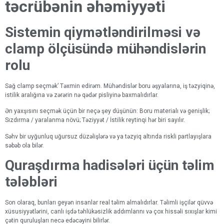
təcrübənin əhəmiyyəti
Sistemin qiymətləndirilməsi və
clamp ölçüsündə mühəndislərin
rolu
Sağ clamp seçmək’ Təxmin edirəm. Mühəndislər boru əşyalarına, iş təzyiqinə,
istilik aralığına və zərərin nə qədər pisliyinə baxmalıdırlar.
Ən yaxşısını seçmək üçün bir neçə şey düşünün: Boru materialı və genişlik;
Sızdırma / yaralanma növü; Təziyyət / İstilik reytinqi hər biri sayılır.
Səhv bir uyğunluq uğursuz düzəlişlərə və ya təzyiq altında riskli partlayışlara
səbəb ola bilər.
Quraşdırma hadisələri üçün təlim
tələbləri
Son olaraq, bunları geyən insanlar real təlim almalıdırlar. Təlimli işçilər qüvvə
xüsusiyyətlərini, canlı işdə təhlükəsizlik addımlarını və çox hissəli sıxışlar kimi
çətin quruluşları necə edəcəyini bilirlər.