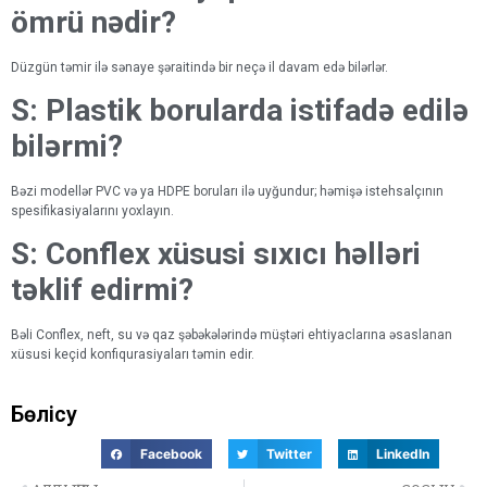
ömrü nədir?
Düzgün təmir ilə sənaye şəraitində bir neçə il davam edə bilərlər.
S: Plastik borularda istifadə edilə
bilərmi?
Bəzi modellər PVC və ya HDPE boruları ilə uyğundur; həmişə istehsalçının
spesifikasiyalarını yoxlayın.
S: Conflex xüsusi sıxıcı həlləri
təklif edirmi?
Bəli Conflex, neft, su və qaz şəbəkələrində müştəri ehtiyaclarına əsaslanan
xüsusi keçid konfiqurasiyaları təmin edir.
Бөлісу
Facebook
Twitter
LinkedIn