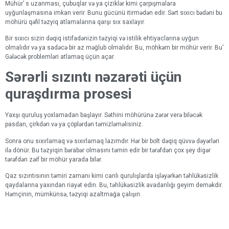
Mühür’ s uzanması, çubuqlar və ya çiziklər kimi çarpışmalara
uyğunlaşmasına imkan verir. Bunu gücünü itirmədən edir. Sərt sıxıcı bədəni bu
möhürü qəfil təzyiq atlamalarına qarşı sıx saxlayır.
Bir sıxıcı sizin dəqiq istifadənizin təzyiqi və istilik ehtiyaclarına uyğun
olmalıdır və ya sadəcə bir az məğlub olmalıdır. Bu, möhkəm bir möhür verir. Bu’
Gələcək problemləri atlamaq üçün açar.
Sərərli sızıntı nəzarəti üçün
quraşdırma prosesi
Yaxşı quruluş yoxlamadan başlayır. Səthini möhürünə zərər verə biləcək
pasdan, çirkdən və ya çöplərdən təmizləməlisiniz.
Sonra onu sıxırlamaq və sıxırlamaq lazımdır. Hər bir bolt dəqiq qüvvə dəyərləri
ilə dönür. Bu təzyiqin bərabər olmasını təmin edir bir tərəfdən çox şey digər
tərəfdən zəif bir möhür yarada bilər.
Qaz sızıntısının təmiri zamanı kimi canlı qurulışlarda işləyərkən təhlükəsizlik
qaydalarına yaxından riayət edin. Bu, təhlükəsizlik avadanlığı geyim deməkdir.
Həmçinin, mümkünsə, təzyiqi azaltmağa çalışın.