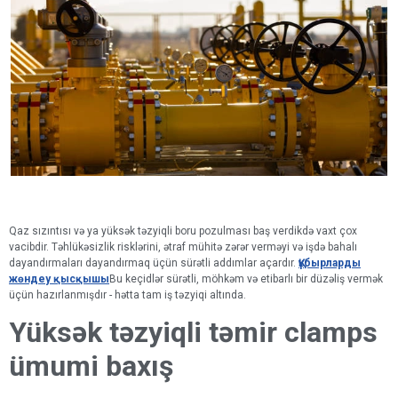
Qaz sızıntısı və ya yüksək təzyiqli boru pozulması baş verdikdə vaxt çox
vacibdir. Təhlükəsizlik risklərini, ətraf mühitə zərər verməyi və işdə bahalı
dayandırmaları dayandırmaq üçün sürətli addımlar açardır.
Құбырларды
жөндеу қысқышы
Bu keçidlər sürətli, möhkəm və etibarlı bir düzəliş vermək
üçün hazırlanmışdır - hətta tam iş təzyiqi altında.
Yüksək təzyiqli təmir clamps
ümumi baxış