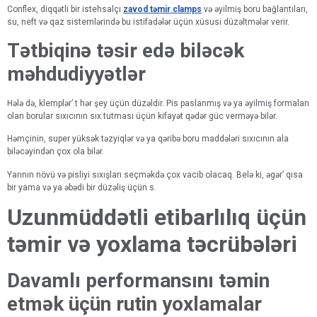
Conflex, diqqətli bir istehsalçı
zavod təmir clamps
və əyilmiş boru bağlantıları,
su, neft və qaz sistemlərində bu istifadələr üçün xüsusi düzəltmələr verir.
Tətbiqinə təsir edə biləcək
məhdudiyyətlər
Hələ də, klemplər’ t hər şey üçün düzəldir. Pis paslanmış və ya əyilmiş formaları
olan borular sıxıcının sıx tutması üçün kifayət qədər güc verməyə bilər.
Həmçinin, super yüksək təzyiqlər və ya qəribə boru maddələri sıxıcının ala
biləcəyindən çox ola bilər.
Yarının növü və pisliyi sıxışları seçməkdə çox vacib olacaq. Belə ki, əgər’ qısa
bir yama və ya əbədi bir düzəliş üçün s.
Uzunmüddətli etibarlılıq üçün
təmir və yoxlama təcrübələri
Davamlı performansını təmin
etmək üçün rutin yoxlamalar