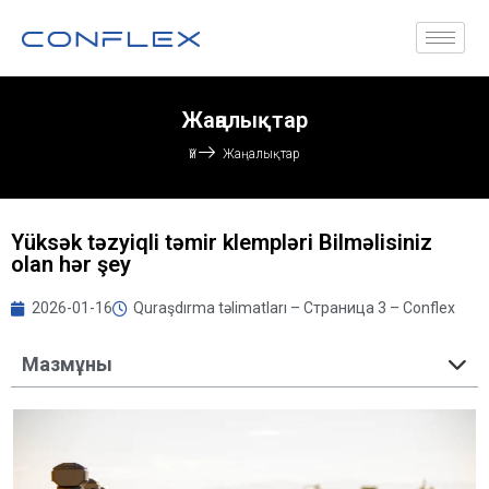
Жаңалықтар
Үй
Жаңалықтар
Yüksək təzyiqli təmir klempləri Bilməlisiniz
olan hər şey
2026-01-16
Quraşdırma təlimatları – Страница 3 – Conflex
Мазмұны