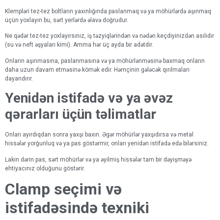
Klempləri tez-tez boltların yaxınlığında paslanmaq və ya möhürlərdə aşınmaq
üçün yoxlayın bu, sərt yerlərdə əlavə doğrudur.
Ne qədər tez-tez yoxlayırsınız, iş təzyiqlərindən və nədən keçdiyinizdən asılıdır
(su və neft əşyaları kimi). Amma hər üç ayda bir adətdir.
Onların aşınmasına, paslanmasına və ya möhürlənməsinə baxmaq onların
daha uzun davam etməsinə kömək edir. Həmçinin gələcək qırılmaları
dayandırır.
Yenidən istifadə və ya əvəz
qərarları üçün təlimatlar
Onları ayırdıqdan sonra yaxşı baxın. Əgər möhürlər yaxşıdırsa və metal
hissələr yorğunluq və ya pas göstərmir, onları yenidən istifadə edə bilərsiniz.
Lakin dərin pas, sərt möhürlər və ya əyilmiş hissələr tam bir dəyişməyə
ehtiyacınız olduğunu göstərir.
Clamp seçimi və
istifadəsində texniki