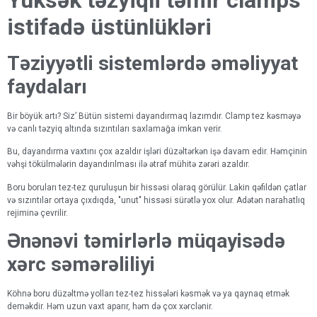
istifadə üstünlükləri
Təziyyətli sistemlərdə əməliyyat
faydaları
Bir böyük artı? Siz’ Bütün sistemi dayandırmaq lazımdır. Clamp tez kəsməyə
və canlı təzyiq altında sızıntıları saxlamağa imkan verir.
Bu, dayandırma vaxtını çox azaldır işləri düzəltərkən işə davam edir. Həmçinin
vəhşi tökülmələrin dayandırılması ilə ətraf mühitə zərəri azaldır.
Boru boruları tez-tez quruluşun bir hissəsi olaraq görülür. Lakin qəfildən çatlar
və sızıntılar ortaya çıxdıqda, "unut" hissəsi sürətlə yox olur. Adətən narahatlıq
rejiminə çevrilir.
Ənənəvi təmirlərlə müqayisədə
xərc səmərəliliyi
Köhnə boru düzəltmə yolları tez-tez hissələri kəsmək və ya qaynaq etmək
deməkdir. Həm uzun vaxt aparır, həm də çox xərclənir.