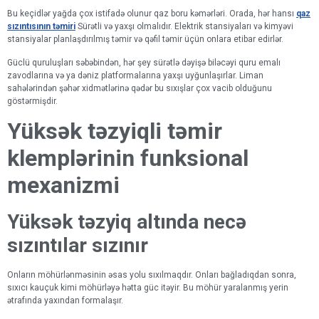
Bu keçidlər yağda çox istifadə olunur qaz boru kəmərləri. Orada, hər hansı
qaz
sızıntısının təmiri
Sürətli və yaxşı olmalıdır. Elektrik stansiyaları və kimyəvi
stansiyalar planlaşdırılmış təmir və qəfil təmir üçün onlara etibar edirlər.
Güclü quruluşları səbəbindən, hər şey sürətlə dəyişə biləcəyi quru emalı
zavodlarına və ya dəniz platformalarına yaxşı uyğunlaşırlar. Liman
sahələrindən şəhər xidmətlərinə qədər bu sıxışlar çox vacib olduğunu
göstərmişdir.
Yüksək təzyiqli təmir
klemplərinin funksional
mexanizmi
Yüksək təzyiq altında necə
sızıntılar sızınır
Onların möhürlənməsinin əsas yolu sıxılmaqdır. Onları bağladıqdan sonra,
sıxıcı kauçuk kimi möhürləyə hətta güc itəyir. Bu möhür yaralanmış yerin
ətrafında yaxından formalaşır.