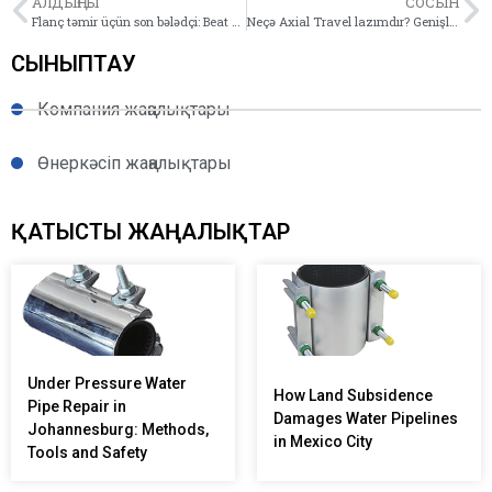
АЛДЫҢҒЫ
СОСЫН
Flanç təmir üçün son bələdçi: Beat Rust & Korroziya
Neçə Axial Travel lazımdır? Genişlənmə & Kontraksiya əsasları
СЫНЫПТАУ
Компания жаңалықтары
Өнеркәсіп жаңалықтары
ҚАТЫСТЫ ЖАҢАЛЫҚТАР
Under Pressure Water
How Land Subsidence
Pipe Repair in
Damages Water Pipelines
Johannesburg: Methods,
in Mexico City
Tools and Safety