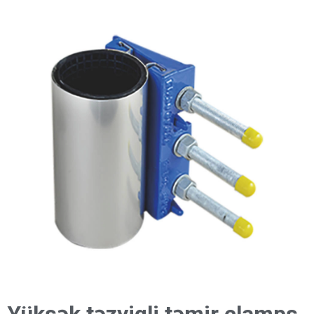
Yüksək təzyiqli təmir clamps