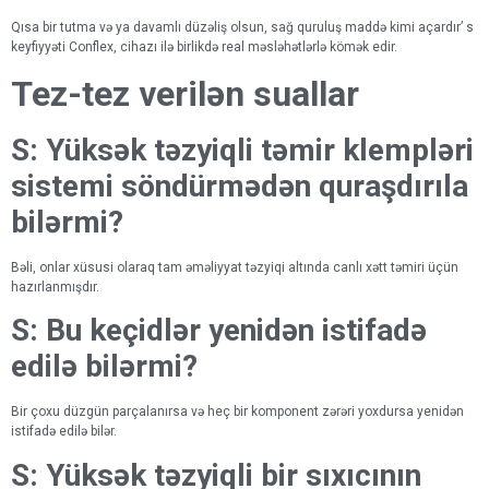
Qısa bir tutma və ya davamlı düzəliş olsun, sağ quruluş maddə kimi açardır’ s
keyfiyyəti Conflex, cihazı ilə birlikdə real məsləhətlərlə kömək edir.
Tez-tez verilən suallar
S: Yüksək təzyiqli təmir klempləri
sistemi söndürmədən quraşdırıla
bilərmi?
Bəli, onlar xüsusi olaraq tam əməliyyat təzyiqi altında canlı xətt təmiri üçün
hazırlanmışdır.
S: Bu keçidlər yenidən istifadə
edilə bilərmi?
Bir çoxu düzgün parçalanırsa və heç bir komponent zərəri yoxdursa yenidən
istifadə edilə bilər.
S: Yüksək təzyiqli bir sıxıcının