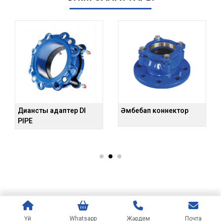
Дианстық адаптер DI
Әмбебап коннектор
Өт
PIPE
фл
Үй
Whatsapp
Жәрдем
Почта