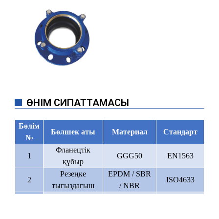
ӨНІМ СИПАТТАМАСЫ
Бөлім
Бөлшек аты
Материал
Стандарт
№
Фланецтік
1
GGG50
EN1563
құбыр
Резеңке
EPDM / SBR
2
ISO4633
тығыздағыш
/ NBR
3
Без фланеці
GGG50
EN1563
Karbon polad