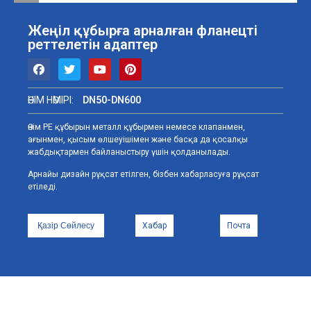
Жеңіл құбырға арналған фланецті
реттелетін адаптер
ӨНІМ НӨМІРІ:
DN50-DN600
Өнім PE құбырын металл құбырмен немесе клапанмен,
ағынмен, қысым өлшеуішімен және басқа да қосалқы
жабдықтармен байланыстыру үшін қолданылады.
Арнайы дизайн рұқсат етілген, бізбен хабарласуға рұқсат
етіледі.
Қазір Сөйлесу
Хабар
Почта