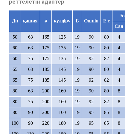
реттелетін адаптер
Болт
Дн
қашия
ø
күлдіру
Б
Өшпін
Е е
Сан
Жі
50
63
165
125
19
90
80
4
M1
60
63
175
135
19
90
80
4
M1
60
75
175
135
19
92
82
4
M1
65
63
185
145
19
90
80
4
M1
65
75
185
145
19
92
82
4
M1
80
63
200
160
19
90
80
8
M1
80
75
200
160
19
92
82
8
M1
80
90
200
160
19
95
85
8
M1
100
90
220
180
19
95
85
8
M1
100
110
220
180
19
95
85
8
M1