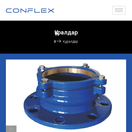
Құралдар
Үй
Құралдар