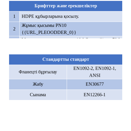
БОЛСТАР
4
6.8 / 8.8, SS,
ISO898
Брифттер және ерекшеліктер
ЖӘНЕ БАСҚА
Dacromet
1
HDPE құбырларына қосылу.
Fusion Bond
Жұмыс қысымы PN10
5
Аяқтау қабаты
Epoxy және
EN14901
2
{{URL_PLEOODDER_0}}
т.б.
Максималды температура -10 ° C-қа дейін, + 70 °
3
C.
Ауыз суға жарамды (WRAS мақұлданған),
4
Стандартты стандарт
бейтарап сұйықтықтар мен ағынды сулар.
EN1092-2, EN1092-1,
Фланецті бұрғылау
ANSI
Жабу
EN30677
Сынама
EN12266-1