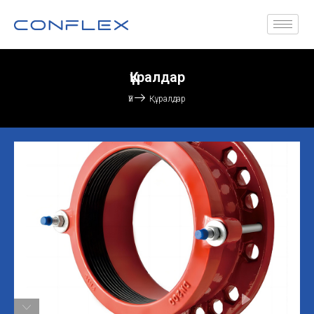
Құралдар
Үй
Құралдар