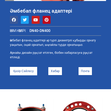
Әмбебап фланец адаптері
ӨНІМ НӨМІРІ:
DN40-DN400
Әмбебап фланец адаптері әр түрлі диаметрлі құбырды орнату
уақытын, оңай орнатып, ыңғайлы түрде орнатыңыз.
Арнайы дизайн рұқсат етілген, бізбен хабарласуға рұқсат
етіледі.
Қазір Сөйлесу
Хабар
Почта