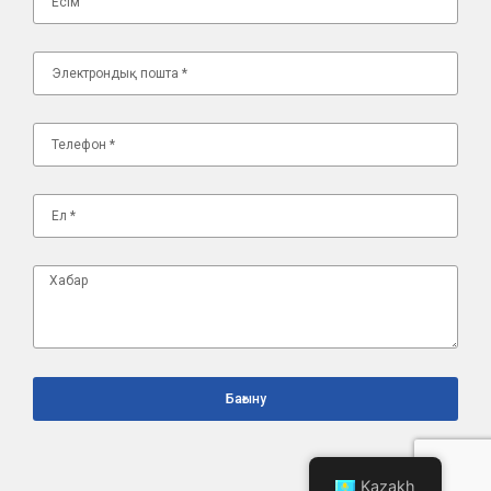
Бағыну
Kazakh