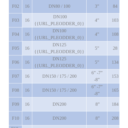
F02
16
DN80 / 100
3”
84
DN100
F03
16
4”
103
{{URL_PLEODDER_0}}
DN100
F04
16
4”
108
{{URL_PLEODDER_0}}
DN125
F05
16
5”
28
{{URL_PLEODDER_0}}
DN125
F06
16
5”
134
{{URL_PLEODDER_0}}
6” -7”
F07
16
DN150 / 175 / 200
153
-8”
6” -7”
F08
16
DN150 / 175 / 200
165
-8”
F09
16
DN200
8”
184
F10
16
DN200
8”
208