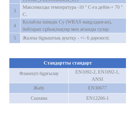
Максималды температура
-10 ° C-ға дейін-+ 70 °
3
C.
Қолайлы
ішімдік
Су (WRAS мақұлданған),
4
бейтарап сұйықтықтар мен ағынды сулар.
5
Жалпы бұрыштық ауытқу - +/- 6 дәрежелі.
Стандартты стандарт
EN1092-2, EN1092-1,
Фланецті бұрғылау
ANSI
Жабу
EN30677
Сынама
EN12266-1