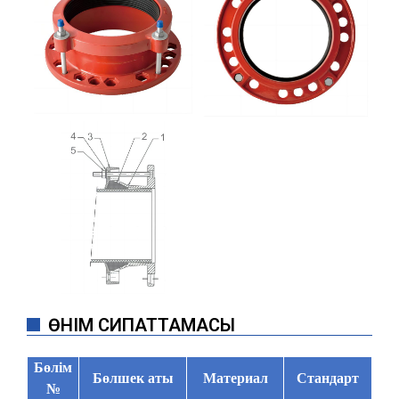
ӨНІМ СИПАТТАМАСЫ
Бөлім
Бөлшек аты
Материал
Стандарт
№