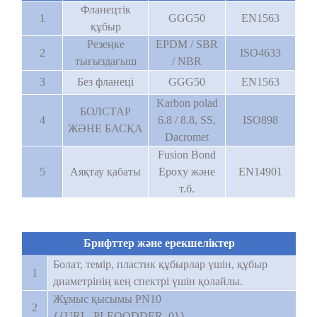
Фланецтік
1
GGG50
EN1563
құбыр
Резеңке
EPDM / SBR
2
ISO4633
тығыздағыш
/ NBR
3
Без фланеці
GGG50
EN1563
Karbon polad
БОЛСТАР
4
6.8 / 8.8, SS,
ISO898
ЖӘНЕ БАСҚА
Dacromet
Fusion Bond
5
Аяқтау қабаты
Epoxy және
EN14901
т.б.
Брифттер және ерекшеліктер
Болат, темір, пластик құбырлар үшін, құбыр
1
диаметрінің кең спектрі үшін қолайлы.
Жұмыс қысымы PN10
2
{{URL_PLEOODDER_0}}