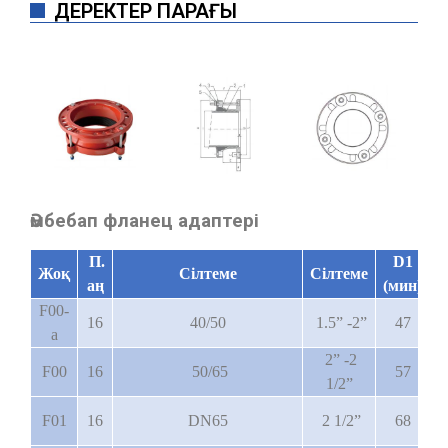
ДЕРЕКТЕР ПАРАҒЫ
Әмбебап фланец адаптері
П.
D1
Жоқ
Сілтеме
Сілтеме
аң
(мин)
(
F00-
16
40/50
1.5” -2”
47
a
2” -2
F00
16
50/65
57
1/2”
F01
16
DN65
2 1/2”
68