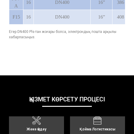
16
DN400
16”
386
A
F15
16
DN400
16”
408
Егер DN400 Pls-тан жоғары болса, электрондық пошта арқылы
хабарласыңыз.
ҚЫЗМЕТ КӨРСЕТУ ПРОЦЕСІ
Жеке Өңдеу
Қойма Логистикасы