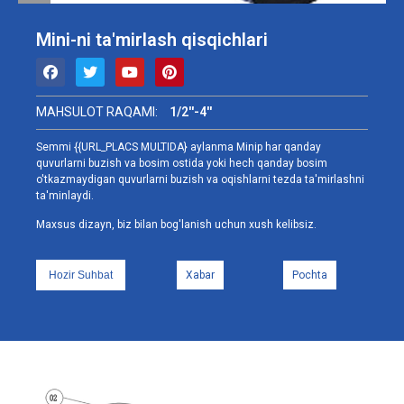
Mini-ni ta'mirlash qisqichlari
MAHSULOT RAQAMI:
1/2''-4''
Semmi {{URL_PLACS MULTIDA} aylanma Minip har qanday
quvurlarni buzish va bosim ostida yoki hech qanday bosim
o'tkazmaydigan quvurlarni buzish va oqishlarni tezda ta'mirlashni
ta'minlaydi.
Maxsus dizayn, biz bilan bog'lanish uchun xush kelibsiz.
Hozir Suhbat
Xabar
Pochta