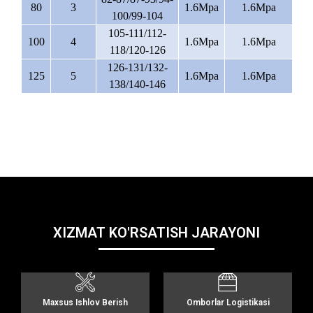
80
3
1.6Mpa
1.6Mpa
100/99-104
105-111/112-
100
4
1.6Mpa
1.6Mpa
118/120-126
126-131/132-
125
5
1.6Mpa
1.6Mpa
138/140-146
XIZMAT KO'RSATISH JARAYONI
Maxsus Ishlov Berish
Omborlar Logistikasi