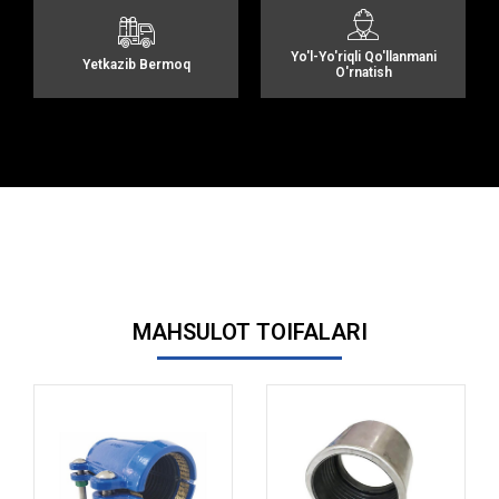
Yo'l-Yo'riqli Qo'llanmani
Yetkazib Bermoq
O'rnatish
MAHSULOT TOIFALARI