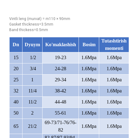
Vintli leng (murvat) = m110 × 90mm
Gasket thickness=3.5mm
Band thickess=0.5mm
Tutashtirish
Dn
Dyuym
Ko'maklashish
Bosim
momenti
15
1/2
19-23
1.6Mpa
1.6Mpa
20
3/4
24-28
1.6Mpa
1.6Mpa
25
1
29-34
1.6Mpa
1.6Mpa
32
11/4
38-42
1.6Mpa
1.6Mpa
40
11/2
44-48
1.6Mpa
1.6Mpa
50
2
55-61
1.6Mpa
1.6Mpa
69-73/71-76/76-
65
21/2
1.6Mpa
1.6Mpa
82
82-87/87-93/94-