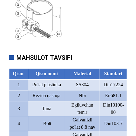
MAHSULOT TAVSIFI
Qism.
Qism nomi
Material
Standart
1
Po'lat plastinka
SS304
Din17224
2
Rezina qashqa
Nbr
En681-1
Egiluvchan
Din10100-
3
Tana
temir
80
Galvanizli
4
Bolt
Din103-7
po'lat 8,8 nav
Galvanizli