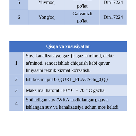
5
Yuvmoq
Din17224
po'lat
Galvanizli
6
Yong'oq
Din17224
po'lat
Qisqa va xususiyatlar
Suv, kanalizatsiya, gaz {} gaz ta'minoti, elektr
1
ta'minoti, sanoat ishlab chiqarish kabi quvur
liniyasini texnik xizmat ko'rsatish.
2
Ish bosimi pn10 {{URL_PLACSchi_0}}}
3
Maksimal harorat -10 ° C + 70 ° C gacha.
Sotiladigan suv (WRA tasdiqlangan), qayta
4
ishlangan suv va kanalizatsiya uchun mos keladi.