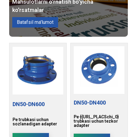
Mahsulotlarni o'rnatish bo'yicha
ko'rsatmalar
Batafsil ma'lumot
DN50-DN400
DN50-DN600
Pe {{URL_PLACSchi_0}
Pe trubkasi uchun
trubkasi uchun tezkor
sozlanadigan adapter
adapter