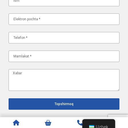
Topshirmoq
Uzbek