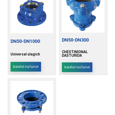
DN50-DN300
DN50-DN1000
CHESTINIONAL
Universal ulagich
DASTURIDA
Batafsil ma'lumot
Batafsil ma'lumot