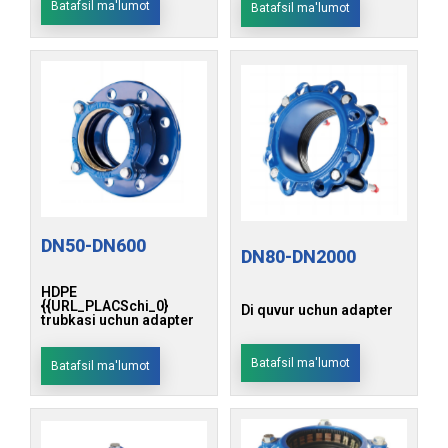
Batafsil ma'lumot
Batafsil ma'lumot
DN50-DN600
DN80-DN2000
HDPE
{{URL_PLACSchi_0}
Di quvur uchun adapter
trubkasi uchun adapter
Batafsil ma'lumot
Batafsil ma'lumot