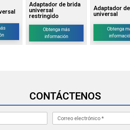
Adaptador de brida
Adaptador de
universal
versal
universal
restringido
más
Obtenga m
Obtenga más
ón
informaci
información
CONTÁCTENOS