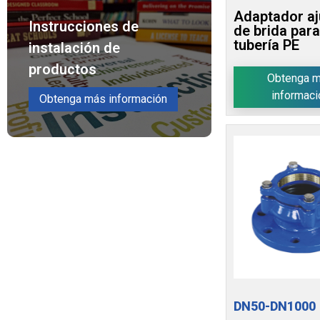
Adaptador aj
Instrucciones de
de brida para
tubería PE
instalación de
productos
Obtenga 
informaci
Obtenga más información
DN50-DN1000