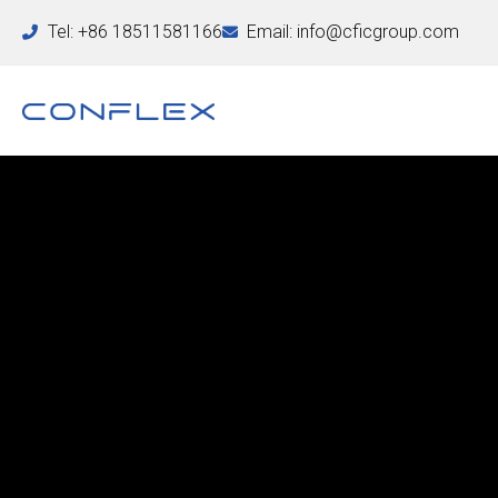
Tel: +86 18511581166
Email: info@cficgroup.com