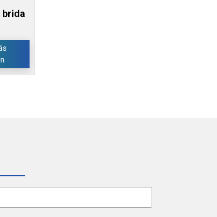
 brida
ás
ón