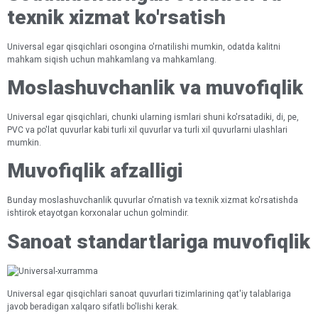
texnik xizmat ko'rsatish
Universal egar qisqichlari osongina o'rnatilishi mumkin, odatda kalitni
mahkam siqish uchun mahkamlang va mahkamlang.
Moslashuvchanlik va muvofiqlik
Universal egar qisqichlari, chunki ularning ismlari shuni ko'rsatadiki, di, pe,
PVC va po'lat quvurlar kabi turli xil quvurlar va turli xil quvurlarni ulashlari
mumkin.
Muvofiqlik afzalligi
Bunday moslashuvchanlik quvurlar o'rnatish va texnik xizmat ko'rsatishda
ishtirok etayotgan korxonalar uchun golmindir.
Sanoat standartlariga muvofiqlik
Universal egar qisqichlari sanoat quvurlari tizimlarining qat'iy talablariga
javob beradigan xalqaro sifatli bo'lishi kerak.