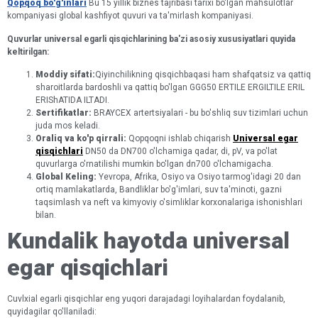
Qopqoq bo'g'inlari
Bu 15 yillik biznes tajribasi tarixi bo'lgan mahsulotlar
kompaniyasi global kashfiyot quvuri va ta'mirlash kompaniyasi.
Quvurlar universal egarli qisqichlarining ba'zi asosiy xususiyatlari quyida
keltirilgan:
Moddiy sifati:
Qiyinchilikning qisqichbaqasi ham shafqatsiz va qattiq
sharoitlarda bardoshli va qattiq bo'lgan GGG50 ERTILE ERGILTILE ERIL
ERIShATIDA ILTADI.
Sertifikatlar:
BRAYCEX artertsiyalari - bu bo'shliq suv tizimlari uchun
juda mos keladi.
Oraliq va ko'p qirrali:
Qopqoqni ishlab chiqarish
Universal egar
qisqichlari
DN50 da DN700 o'lchamiga qadar, di, pV, va po'lat
quvurlarga o'rnatilishi mumkin bo'lgan dn700 o'lchamigacha.
Global Keling:
Yevropa, Afrika, Osiyo va Osiyo tarmog'idagi 20 dan
ortiq mamlakatlarda, Bandliklar bo'g'imlari, suv ta'minoti, gazni
taqsimlash va neft va kimyoviy o'simliklar korxonalariga ishonishlari
bilan.
Kundalik hayotda universal
egar qisqichlari
Cuvlxial egarli qisqichlar eng yuqori darajadagi loyihalardan foydalanib,
quyidagilar qo'llaniladi: