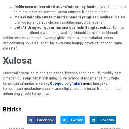
Debbroxan universiteti suv ta'minoti loyihasi:
Universitetning suv
ta'minoti tizimiga samarali quvur eritmasi bilan ta'minlash.
Malavi Kalonka suv ta'minoti Changni yangilash loyihasi:
Malavi
qishloq joylarida suv olishni yaxshilashga yordam berish.
Jet-A1 Urug'vor quvur liniyasi qurilishi Bangladeshda:
Tarmoq
muhim loyihasi quvurlarning yaxlitligi birinchi darajali hisoblanadi.
Ushbu holatlar xalqaro dunyodagi global infratuzilma loyihalari uchun
Broideksning universal egarli laylaklarining haqiqiy hayoti va ishonchliligini
ko'rsatadi.
Xulosa
Universal egarni ishlatishni tanlashda, korxonalar chidamlilik, moddiy sifat,
o'rnatish qulayligi, o'rnatilish qulayligi va tarmoq standartlariga muvofiqlik
kerakligini ta'minlashi kerak.
,
Qopqoq bo'g'inlari
men
s Eng yaxshi
kompaniyani moslashuvchanlik, arzonligi va zarurlik turlari bilan ta'minlash
uchun eng yaxshi kompaniya.
Bitirish
Facebook
Twitter
LinkedIn