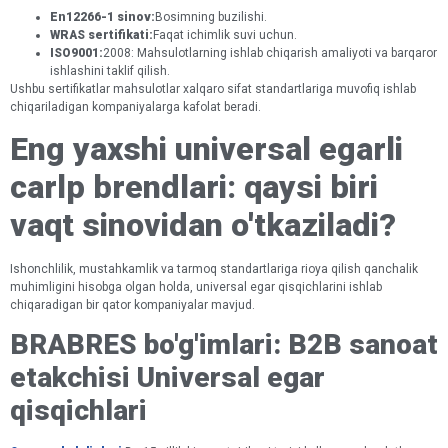
En12266-1 sinov:
Bosimning buzilishi.
WRAS sertifikati:
Faqat ichimlik suvi uchun.
ISO9001:
2008: Mahsulotlarning ishlab chiqarish amaliyoti va barqaror
ishlashini taklif qilish.
Ushbu sertifikatlar mahsulotlar xalqaro sifat standartlariga muvofiq ishlab
chiqariladigan kompaniyalarga kafolat beradi.
Eng yaxshi universal egarli
carlp brendlari: qaysi biri
vaqt sinovidan o'tkaziladi?
Ishonchlilik, mustahkamlik va tarmoq standartlariga rioya qilish qanchalik
muhimligini hisobga olgan holda, universal egar qisqichlarini ishlab
chiqaradigan bir qator kompaniyalar mavjud.
BRABRES bo'g'imlari: B2B sanoat
etakchisi Universal egar
qisqichlari