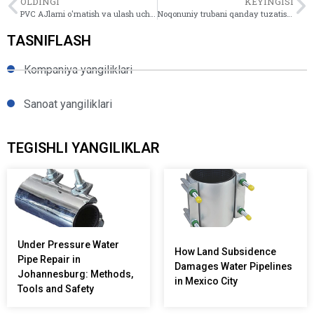
OLDINGI
KEYINGISI
PVC AJlarni o'rnatish va ulash uchun yakuniy qo'llanma
Noqonuniy trubani qanday tuzatish kerak: bosqichma-bosqich DIY TA'MIN
TASNIFLASH
Kompaniya yangiliklari
Sanoat yangiliklari
TEGISHLI YANGILIKLAR
Under Pressure Water
How Land Subsidence
Pipe Repair in
Damages Water Pipelines
Johannesburg: Methods,
in Mexico City
Tools and Safety