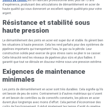
Joints de conflit
est un fabricant professionnel avec plus de 15 ans
d'expérience, produisant des articulations de démantèlement en acier de
haute qualité qui vous donneront un excellent rapport qualité-prix pour votre
argent.
Résistance et stabilité sous
haute pression
Le démantèlement des joints en acier est super dur et stable. Ils gèrent bien
les situations à haute pression. Cela les rend parfaits pour des systèmes de
pipelines importants qui transportent l'eau, le gaz ou le pétrole. Leur
construction solide peut exercer de gros stress sans se plier ni se casser.
Cette ténacité rend les réseaux de pipelines plus sûrs et plus fiables. Il
garantit que tout se déroule en douceur même sous une pression extrême.
Exigences de maintenance
minimales
Les joints de démantèlement en acier sont très durables. Cela signifie qu'ils
ont besoin de peu de soins. Contrairement à d'autres matériaux qui s'usent
et ont besoin de contrôles ou de correctifs constants, les pièces en acier
durent plus longtemps avec moins d'effort. Cela permet d'économiser des
coûts de fonctionnement. Il réduit également les temps d'arrêt du pipeline.