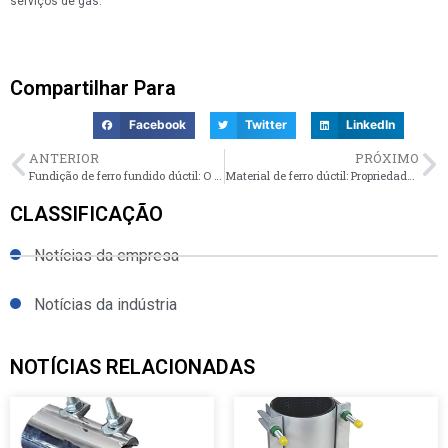
serviços de gás.
Compartilhar Para
Facebook
Twitter
LinkedIn
ANTERIOR
PRÓXIMO
Fundição de ferro fundido dúctil: O processo de fabrico, vantagens e aplicações
Material de ferro dúctil: Propriedades, processo de fabrico e utilizações industriais
CLASSIFICAÇÃO
Notícias da empresa
Notícias da indústria
NOTÍCIAS RELACIONADAS