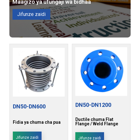
Maagizo ya ufungaji wa bidhaa
Jifunze zaidi
DN50-DN1200
DN50-DN600
Ductile chuma Flat
Fidia ya chuma cha pua
Flange / Weld Flange
Jifunze zaidi
Jifunze zaidi