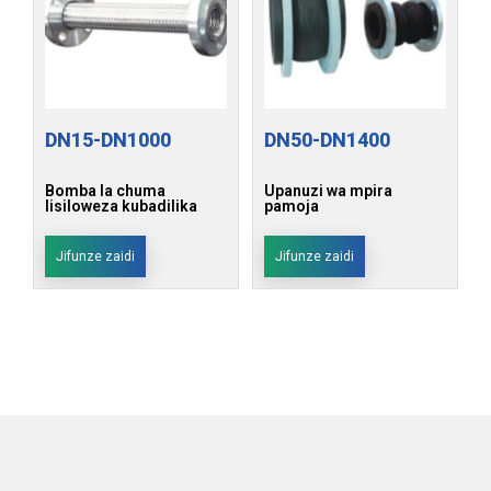
DN15-DN1000
DN50-DN1400
Bomba la chuma
Upanuzi wa mpira
lisiloweza kubadilika
pamoja
Jifunze zaidi
Jifunze zaidi