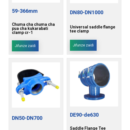
59-366mm
DN80-DN1000
Chuma cha chuma cha
Universal saddle flange
pua cha kukarabati
tee clamp
clamp cr-1
Jifunze zaidi
Jifunze zaidi
DE90-de630
DN50-DN700
Saddle Flange Tee