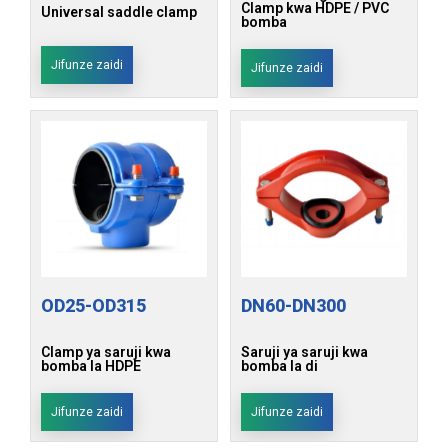
Clamp kwa HDPE / PVC
Universal saddle clamp
bomba
Jifunze zaidi
Jifunze zaidi
OD25-OD315
DN60-DN300
Clamp ya saruji kwa
Saruji ya saruji kwa
bomba la HDPE
bomba la di
Jifunze zaidi
Jifunze zaidi