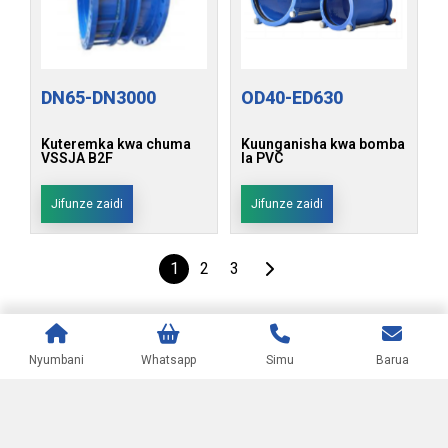
DN65-DN3000
OD40-ED630
Kuteremka kwa chuma
Kuunganisha kwa bomba
VSSJA B2F
la PVC
Jifunze zaidi
Jifunze zaidi
1
2
3
Nyumbani
Whatsapp
Simu
Barua