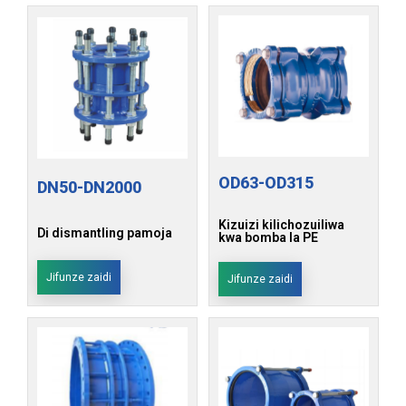
OD63-OD315
DN50-DN2000
Kizuizi kilichozuiliwa
Di dismantling pamoja
kwa bomba la PE
Jifunze zaidi
Jifunze zaidi