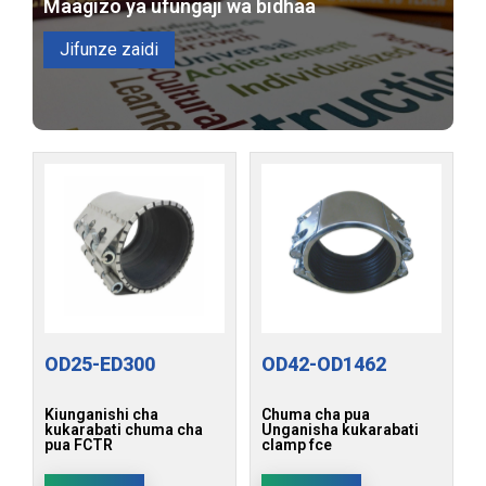
Maagizo ya ufungaji wa bidhaa
Jifunze zaidi
OD25-ED300
OD42-OD1462
Kiunganishi cha
Chuma cha pua
kukarabati chuma cha
Unganisha kukarabati
pua FCTR
clamp fce