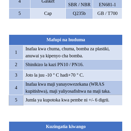
4
Gasket
SBR / NBR
EN681-1
5
Cap
Q235b
GB / T700
Mafupi na huduma
Inafaa kwa chuma, chuma, bomba za plastiki,
1
anuwai ya kipenyo cha bomba.
2
Shinikizo la kazi PN10 / PN16.
3
Joto la juu -10 ° C hadi+70 ° C.
Inafaa kwa maji yanayowezekana (WRAS
4
kupitishwa), maji yaliyosafishwa na maji taka.
5
Jumla ya kupotoka kwa pembe ni +/- 6 digrii.
Kuzingatia kiwango