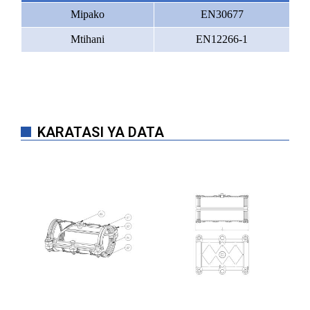
Mipako
EN30677
Mtihani
EN12266-1
KARATASI YA DATA