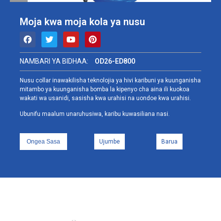
Moja kwa moja kola ya nusu
NAMBARI YA BIDHAA:
OD26-ED800
Nusu collar inawakilisha teknolojia ya hivi karibuni ya kuunganisha
mitambo ya kuunganisha bomba la kipenyo cha aina ili kuokoa
wakati wa usanidi, sasisha kwa urahisi na uondoe kwa urahisi.
Ubunifu maalum unaruhusiwa, karibu kuwasiliana nasi.
Ongea Sasa
Ujumbe
Barua