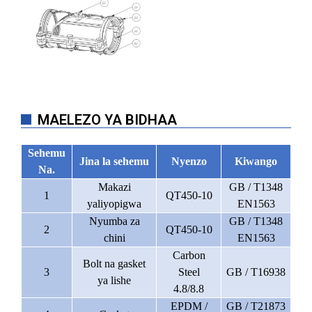
MAELEZO YA BIDHAA
Sehemu
Jina la sehemu
Nyenzo
Kiwango
Na.
Makazi
GB / T1348
1
QT450-10
yaliyopigwa
EN1563
Nyumba za
GB / T1348
2
QT450-10
chini
EN1563
Carbon
Bolt na gasket
3
Steel
GB / T16938
ya lishe
4.8/8.8
EPDM /
GB / T21873