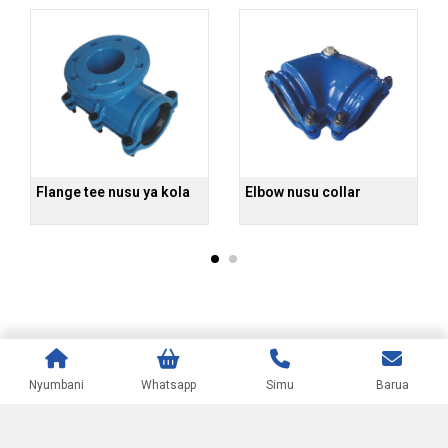
 nusu ya kola
Elbow nusu collar
PVC / PE nusu c
Nyumbani
Whatsapp
Simu
Barua